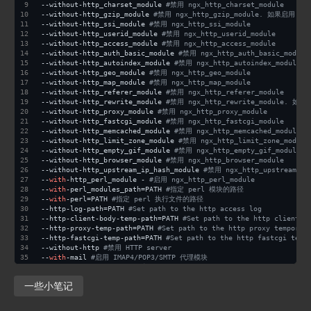
--without-http_charset_module 
#禁用 ngx_http_charset_module
--without-http_gzip_module 
#禁用 ngx_http_gzip_module. 如果启用，需
--without-http_ssi_module 
#禁用 ngx_http_ssi_module
--without-http_userid_module 
#禁用 ngx_http_userid_module
--without-http_access_module 
#禁用 ngx_http_access_module
--without-http_auth_basic_module 
#禁用 ngx_http_auth_basic_module
--without-http_autoindex_module 
#禁用 ngx_http_autoindex_module
--without-http_geo_module 
#禁用 ngx_http_geo_module
--without-http_map_module 
#禁用 ngx_http_map_module
--without-http_referer_module 
#禁用 ngx_http_referer_module
--without-http_rewrite_module 
#禁用 ngx_http_rewrite_module. 如
--without-http_proxy_module 
#禁用 ngx_http_proxy_module
--without-http_fastcgi_module 
#禁用 ngx_http_fastcgi_module
--without-http_memcached_module 
#禁用 ngx_http_memcached_module
--without-http_limit_zone_module 
#禁用 ngx_http_limit_zone_module
--without-http_empty_gif_module 
#禁用 ngx_http_empty_gif_module
--without-http_browser_module 
#禁用 ngx_http_browser_module
--without-http_upstream_ip_hash_module 
#禁用 ngx_http_upstream_ip
--
with
-http_perl_module - 
#启用 ngx_http_perl_module
--
with
-perl_modules_path=PATH 
#指定 perl 模块的路径
--
with
-perl=PATH 
#指定 perl 执行文件的路径
--http-log-path=PATH 
#Set path to the http access log
--http-client-body-temp-path=PATH 
#Set path to the http client r
--http-proxy-temp-path=PATH 
#Set path to the http proxy temporar
--http-fastcgi-temp-path=PATH 
#Set path to the http fastcgi temp
--without-http 
#禁用 HTTP server
--
with
-mail 
#启用 IMAP4/POP3/SMTP 代理模块
--
with
-mail_ssl_module 
#启用 ngx_mail_ssl_module
--
with
-cc=PATH 
#指定 C 编译器的路径
一些小笔记
--
with
-cpp=PATH 
#指定 C 预处理器的路径
--
with
-cc-opt=OPTIONS 
#
--
with
-ld-opt=OPTIONS 
#Additional parameters passed to the linke