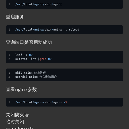
/usr/
local
/nginx/
sbin
/
nginx
重启服务
/usr/
local
/nginx/
sbin
/
nginx 
-
s reload
查询端口是否启动成功
lsof -I 
80
netstat -lnt |
grep
80
pkil nginx 结束进程
userdel nginx 永久删除用户
查看nginx参数
/usr/
local
/nginx/
sbin
/
nginx 
-
V
关闭防火墙
临时关闭
setenforce 0