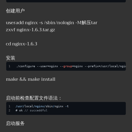
创建用户
useradd nginx -s /sbin/nologin -M解压tar
zxvf nginx-1.6.3.tar.gz
cd nginx-1.6.3
安装
./configure --user=nginx --
group
=nginx --prefix=/usr/local/nginx 
make && make install
启动前检查配置文件语法：
/usr/
local
/nginx/
sbin
/
nginx 
-
t
# ok 
// succeddful
启动服务