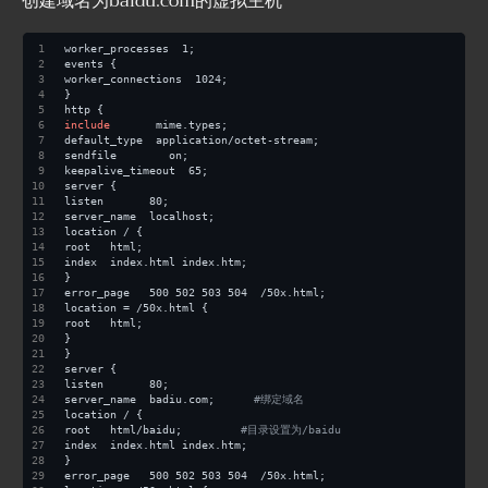
创建域名为baidu.com的虚拟主机
worker_processes  1;
events {
worker_connections  1024;
}
http {
include
       mime.types;
default_type  application/octet-stream;
sendfile        on;
keepalive_timeout  65;
server {
listen       80;
server_name  localhost;
location / {
root   html;
index  index.html index.htm;
}
error_page   500 502 503 504  /50x.html;
location = /50x.html {
root   html;
}
}
server {
listen       80;
server_name  badiu.com;      
#绑定域名
location / {
root   html/baidu;         
#目录设置为/baidu
index  index.html index.htm;
}
error_page   500 502 503 504  /50x.html;