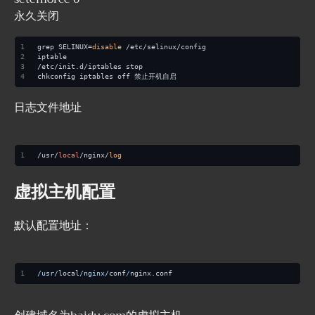
永久关闭
grep SELINUX=
disable
 /etc/selinux/config
iptable
/etc/init.d/iptables stop
chkconfig iptables off 禁止开机自启
日志文件地址
/usr/
local
/nginx/
log
虚拟主机配置
默认配置地址：
/usr/
local
/nginx/
conf
/
nginx.conf