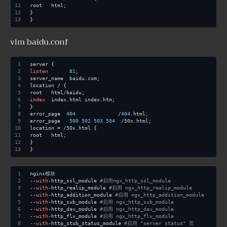
root   html;
}
}
vim baidu.conf
server {
listen
81
;
server_name  baidu.com;
location / {
root   html/baidu;
index
  index.html index.htm;
}
error_page  
404
              /
404
.html;
error_page   
500
502
503
504
  /50x.html;
location = /50x.html {
root   html;
}
}
nginx模块
--
with
-http_ssl_module 
#启用ngx_http_ssl_module
--
with
-http_realip_module 
#启用 ngx_http_realip_module
--
with
-http_addition_module 
#启用 ngx_http_addition_module
--
with
-http_sub_module 
#启用 ngx_http_sub_module
--
with
-http_dav_module 
#启用 ngx_http_dav_module
--
with
-http_flv_module 
#启用 ngx_http_flv_module
--
with
-http_stub_status_module 
#启用 "server status" 页