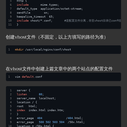
http {
include
       mime.types;
default_type  application/octet-stream;
sendfile        on;
keepalive_timeout  65;
include
 vhost/*.conf;       
#是配置文件分离，存至vhost目录已conf结尾
}
创建vhost文件（不固定，以上方填写的路径为准）
mkdir
 /usr/local/nginx/conf/vhost
在vhost文件中创建上篇文章中的两个站点的配置文件
vim 
default
.conf
server {
listen
80
;
server_name  localhost;
location / {
root   html;
index
  index.html index.htm;
}
error_page  
404
              /
404
.html;
error_page   
500
502
503
504
  /50x.html;
location = /50x.html {