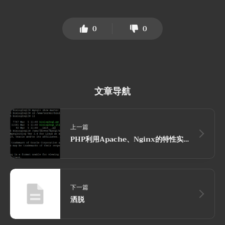
--
with
-cpu-opt=CPU 
#为特定的CPU编译，有效的值包括：pentium, pentiumpro, pen
--without-pcre 
#禁止PCRE库的使用。同时也会禁止 HTTP rewrite 模块。在 "
--
with
-pcre=DIR 
#指定 PCRE 库的源代码的路径。
--
with
-pcre-opt=OPTIONS 
#设置PCRE的额外编译选项。
0
0
--
with
-md5=DIR 
#使用MD5汇编源码。
--
with
-md5-opt=OPTIONS 
#Set additional options for md5 building.
--
with
-md5-asm 
#Use md5 assembler sources.
--
with
-sha1=DIR 
#Set path to sha1 library sources.
--
with
-sha1-opt=OPTIONS 
#Set additional options for sha1 buildin
--
with
-sha1-asm 
#Use sha1 assembler sources.
--
with
-zlib=DIR 
#Set path to zlib library sources.
--
with
-zlib-opt=OPTIONS 
#Set additional options for zlib buildin
文章导航
--
with
-zlib-asm=CPU 
#Use zlib assembler sources optimized for sp
--
with
-openssl=DIR 
#Set path to OpenSSL library sources
--
with
-openssl-opt=OPTIONS 
#Set additional options for OpenSSL b
--
with
-debug 
#启用调试日志
--add-module=PATH 
#Add in a third-party module found in director
上一篇
PHP利用Apache、Nginx的特性实现免杀Webshell
下一篇
洒脱