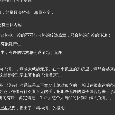
力学的前两个定律：
律：能量只会转移，总量不变；
要有三块内容：
一盆热水，冷的不可能向热的传递热量，只会热的向冷的传递；
必有损耗产生；
程中，有序的结构总会逐渐趋于无序。
为「熵」，熵越大就越无序。在一个孤立的系统里，熵只会越来
这就是物理学上著名的「熵增原理」。
外，没有什么系统是真正意义上绝对孤立的，所以在很幸运的条
奇迹，仿佛有什么看不见的手，把那些无序的原子组合起来，形
走向有序，薛定谔把「生命」这个大自然的反例叫作「负熵」。
上述思想，提出了「精神熵」的概念。