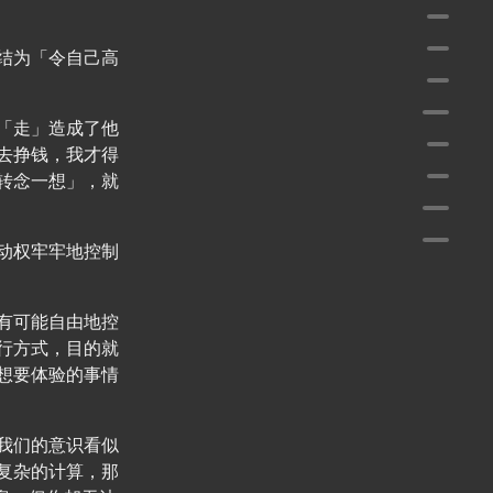
4.3
4.4
结为「令自己高
4.
五、
「走」造成了他
5.
去挣钱，我才得
转念一想」，就
六、
写在
动权牢牢地控制
有可能自由地控
行方式，目的就
想要体验的事情
我们的意识看似
复杂的计算，那