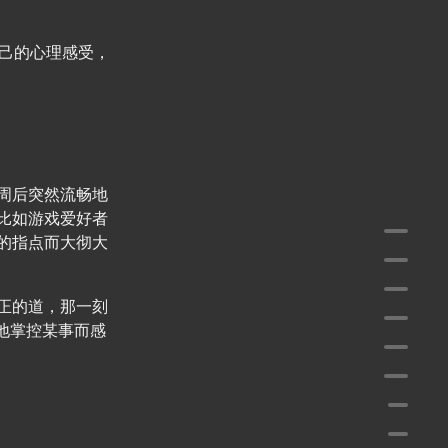
己的心理感受，
周后突然流畅地
比如游戏爱好者
书籍
的指点而大彻大
前言
一、
正的道，那一刻
二、
地掌控某事而感
三、
四、
4.
4.