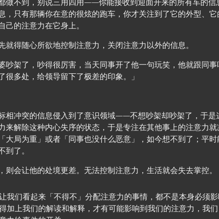
都做不到，别说三用四用——你能接收到迎面开来的所有车的信
息，只有那辆你在意的很炫的跑车，你才关注到了它的外型、它
自己的注意力在它身上。
先就得随心所欲地控制注意力，关闭注意力以外的信息。
婆吵架了，吵得很厉害，当天同事开了他一句玩笑，他就跟同事
了很多处，给领导留下了极差的印象。」
标相冲突的信息侵入到了意识领域——不想吵架却吵架了，于是
力来解除这种内心失序的状态，于是专注在其他事上的注意力就
「大局为重」或者「同事也没什么恶意」，如今想不到了；平时
不到了。
，则会让他的处境更差。无法控制注意力，生活就会失去掌控。
让我们看起来「不得不」分配注意力的事情，都不是本身必须影
得加上我们的解读和解释，才有可能影响到我们的注意力，我们