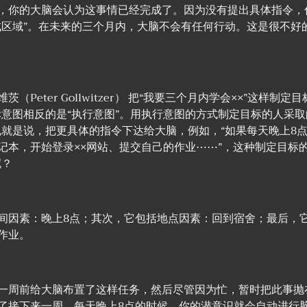
，你的大脑会认为这事情已经完成了。因为没有提出具体指令，
成区域”。在未来的三个月内，大脑不会有任何行动。这是很不好
（Peter Gollwitzer） 把“我要三个月内学会××”这样制定
标意图相反的是“执行意图”。用执行意图的方式制定目标的人采取
也就是说，把更具体的指令下达给大脑，例如，“如果每天晚上8
记本，开始登录××网站、提交自己的作业⋯⋯”，这种制定目标的
呢？
间因素：晚上8点；其次，它包括地点因素：回到宿舍；最后，
作业。
一周前给大脑布置了这样任务，然后尽管因为忙，暂时把此事抛
了接下来一周，每天晚上8点的时候，你的潜意识就会自动进行