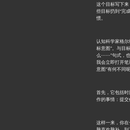
这个目标写下来
些目标扔到“完
惯。
认知科学家格尔维茨
标意图”。与目
么⋯⋯”句式，
我会立即打开笔
意图”有何不同
首先，它包括时
作的事情：提交
这样一来，你在
脑喜欢脑补，到