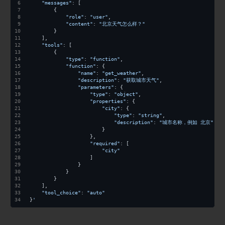
"messages"
: [
        {
"role"
: 
"user"
,
"content"
: 
"北京天气怎么样？"
        }
    ],
"tools"
: [
        {
"type"
: 
"function"
,
"function"
: {
"name"
: 
"get_weather"
,
"description"
: 
"获取城市天气"
,
"parameters"
: {
"type"
: 
"object"
,
"properties"
: {
"city"
: {
"type"
: 
"string"
,
"description"
: 
"城市名称，例如 北京"
                        }
                    },
"required"
: [
"city"
                    ]
                }
            }
        }
    ],
"tool_choice"
: 
"auto"
}
'