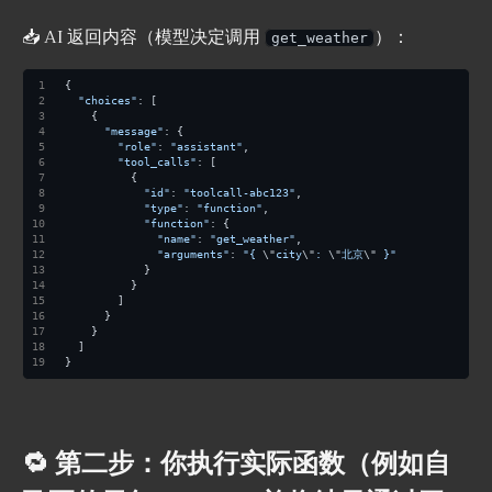
📥 AI 返回内容（模型决定调用
）：
get_weather
{
"choices"
: [
    {
"message"
: {
"role"
: 
"assistant"
,
"tool_calls"
: [
          {
"id"
: 
"toolcall-abc123"
,
"type"
: 
"function"
,
"function"
: {
"name"
: 
"get_weather"
,
"arguments"
: 
"{ 
\"
city
\"
: 
\"
北京
\"
 }"
            }
          }
        ]
      }
    }
  ]
}
🔁 第二步：你执行实际函数（例如自