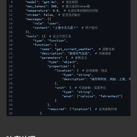
"model"
: 
"gpt-4o"
,  
# 指定模型
"max_tokens"
: 300,  
# 最大返回token数
"temperature"
: 0.8,  
# 生成结果的随机性控制
"stream"
: False,  
# 是否流式输出
"messages"
: [{
"role"
: 
"user"
,
"content"
: 
"上海今天几度？"
# 用户提问
    }],
"tools"
: [{  
# 定义可用工具
"type"
: 
"function"
,
"function"
: {
"name"
: 
"get_current_weather"
,  
# 函数名称
"description"
: 
"获得天气信息"
,  
# 功能描述
"parameters"
: {  
# 参数定义
"type"
: 
"object"
,
"properties"
: {
"location"
: {  
# 必填参数：地点
"type"
: 
"string"
,
"description"
: 
"城市和州名，例如：上海, 中国"
                    },
"unit"
: {  
# 可选参数：温度单位
"type"
: 
"string"
,
"enum"
: [
"celsius"
, 
"fahrenheit"
]
                    }
                },
"required"
: [
"location"
]  
# 必填参数列表
            }
        }
    }]
})
# 请求头设置