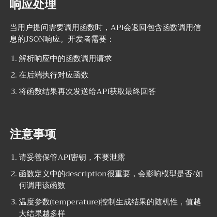
响应处理
headers = {
"Accept"
: 
"application/json"
,
"Authorization"
: 
"Bearer sk-**********************"
,  
# 替换为
当用户提问需要调用函数时，API会返回包含函数调用信
"Content-Type"
: 
"application/json"
}
息的JSON响应。开发者需要：
# 发送请求
conn.request(
"POST"
, 
"/v1/chat/completions"
, payload, headers)
解析响应中的函数调用请求
# 获取响应
在后端执行对应函数
res = conn.getresponse()
data = res.read()
将函数结果再次发送给API获取最终回答
# 输出结果
print(data.decode(
"utf-8"
))
注意事项
请妥善保管API密钥，不要泄露
函数定义中的description很重要，会影响模型是否/如
何调用该函数
温度参数(temperature)控制生成结果的随机性，值越
大结果越多样