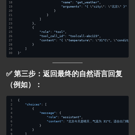
"name"
: 
"get_weather"
,
"arguments"
: 
"{ 
\"
city
\"
: 
\"
北京
\"
 }"
                    }
                }
            ]
        },
        {
"role"
: 
"tool"
,
"tool_call_id"
: 
"toolcall-abc123"
,
"content"
: 
"{ 
\"
temperature
\"
: 
\"
31°C
\"
, 
\"
condition
        }
    ]
}'
✅ 第三步：返回最终的自然语言回复
（例如）：
{
"choices"
:
[
{
"message"
:
{
"role"
:
"assistant"
,
"content"
:
"北京今天是晴天，气温为 31°C。适合出门哦！"
}
}
]