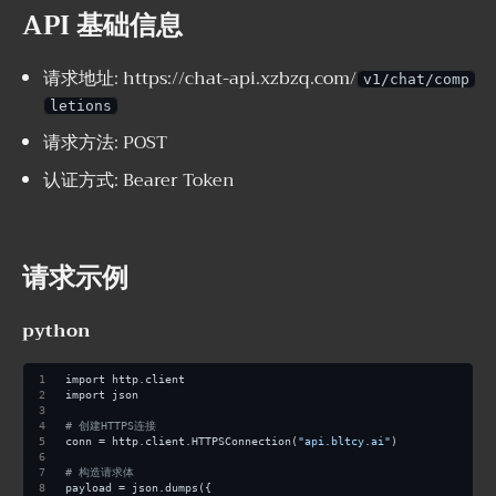
API 基础信息
请求地址: https://chat-api.xzbzq.com/
v1/chat/comp
letions
请求方法: POST
认证方式: Bearer Token
请求示例
python
import http.client
import json
# 创建HTTPS连接
conn = http.client.HTTPSConnection(
"api.bltcy.ai"
)
# 构造请求体
payload = json.dumps({