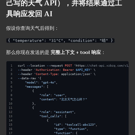
己写的天气 API），并将结果通过工
具响应发回 AI
假设你查询天气后得到：
{ "temperature": "31°C", "condition": "晴" }
那么你现在发送的是
完整上下文 + tool 响应
：
curl 
--
location 
--
request 
POST
 'https:
//chat-api.xzbzq.com/v1/ch
--
header '
Authorization
: 
Bearer
$API_KEY
' \
--
header '
Content
-
Type
: application
/
json' \
--
data
-
raw '{
"model"
: 
"gpt-4o"
,
"messages"
: [
        {
"role"
: 
"user"
,
"content"
: 
"北京天气怎么样？"
        },
        {
"role"
: 
"assistant"
,
"tool_calls"
: [
                {
"id"
: 
"toolcall-abc123"
,
"type"
: 
"function"
,
"function"
: {